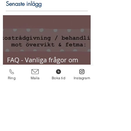
Senaste inlägg
FAQ - Vanliga frågor om
viktnedgång
Ring
Maila
Boka tid
Instagram
Kolhydrater under träning -
för vem och hur mycket?