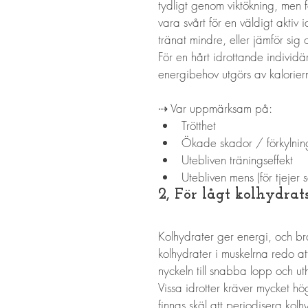
tydligt genom viktökning, men f
vara svårt för en väldigt aktiv
tränat mindre, eller jämför sig 
För en hårt idrottande individär
energibehov utgörs av kaloriern
⇢ Var uppmärksam på: 
Trötthet
Ökade skador / förkylnin
Utebliven träningseffekt
Utebliven mens (för tjejer s
2, För lågt kolhydrat
Kolhydrater ger energi, och br
kolhydrater i muskelrna redo a
nyckeln till snabba lopp och ut
Vissa idrotter kräver mycket hö
finnas skäl att periodisera ko