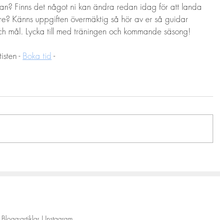
an? Finns det något ni kan ändra redan idag för att landa 
ttare? Känns uppgiften övermäktig så hör av er så guidar 
n och mål. Lycka till med träningen och kommande säsong!
isten - 
Boka tid
 - 
|
Blogg-artiklar
|
Instagram