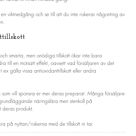
 en viktnedgång och se till att du inte riskerar någonting av 
n. 
illskott
a och smarta, men onödiga tillskott ökar inte bara 
 till en motsatt effekt, oavsett vad försäljaren av det 
t ex gälla vissa antioxidanttillskott eller andra 
.
 som vill sponsra er mer deras preparat. Många försäljare 
h grundläggande näringslära men stenkoll på 
t deras produkt.
 på nyttan/riskerna med de tillskott ni tar.