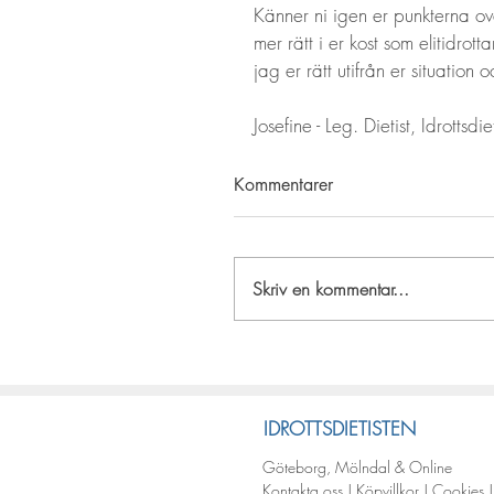
Känner ni igen er punkterna ov
mer rätt i er kost som elitidro
jag er rätt utifrån er situatio
Josefine - Leg. Dietist, Idrottsdiet
Kommentarer
Skriv en kommentar...
IDROTTSDIETISTEN
Göteborg, Mölndal & Online
Kontakta oss
|
Köpvillkor
|
Cookies