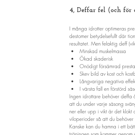
4, Deffar fel (och för 
I många idrotter optimeras pres
destomer betydelsefullt där ti
resultatet. Men felaktig deff (v
Minskad muskelmassa
Ökad skaderisk
Onödigt försämrad presta
Skev bild av kost och kos
Långvariga negativa effek
I värsta fall en förstörd sä
Ingen idrottare behöver deffa 
att du under varje säsong svän
ner eller upp i vikt är det klok
viloperioder så att du behöve
Kanske kan du hamna i ett bätt
träningen som kommer genom att