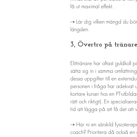
få ut maximal effekt. 
⇢ Lär dig vilken mängd du bör ä
längden. 
3, Övertro på tränare
Elittränare har oftast guldkoll p
sätta sig in i samma omfattning 
dessa uppgifter till en externduk
personen i fråga har adekvat un
kortare kurser hos en PT-utbild
rätt och riktigt). En specialise
tid att lägga på att få det att 
⇢ Har ni en särskild fysioterap
coach? Prioritera då också en duk