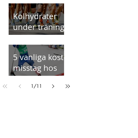
Kolhydrater
under träning
- för vem och
hur mycket?
5 vanliga kost-
misstag hos
elitidrottare
1
/
11