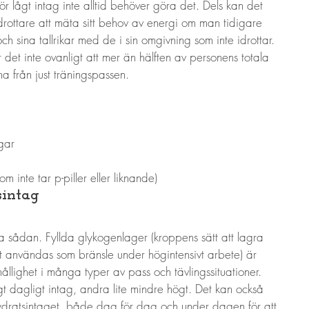
ör lågt intag inte alltid behöver göra det. Dels kan det 
 idrottare att mäta sitt behov av energi om man tidigare 
och sina tallrikar med de i sin omgivning som inte idrottar. 
 det inte ovanligt att mer än hälften av personens totala 
a från just träningspassen. 
gar
om inte tar p-piller eller liknande)
sintag
a sådan. Fyllda glykogenlager (kroppens sätt att lagra 
tt användas som bränsle under högintensivt arbete) är 
hållighet i många typer av pass och tävlingssituationer. 
gt dagligt intag, andra lite mindre högt. Det kan också 
lhydratsintaget, både dag för dag och under dagen för att 