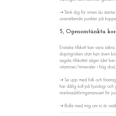
⇢ Tänk dig för innan du startar
ovanstående punkter på kuppe
5, Ogenomtänkta kostt
Enstaka tillskott kan vara säkr
dopingrisken utan kan även bidra
sagda tillskottet säger (det kan 
vitaminer/mineraler i hög dos)
⇢ Se upp med folk och företag
har dålig koll på fysiologi oc
marknadsföringsmanuset för jus
⇢ Bolla med mig om ni är osäkra