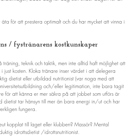
ta för att prestera optimalt och du har mycket att vinna i 
ns / fystränarens kostkunskaper
å träning, teknik och taktik, men inte alltid haft möjlighet att 
i just kosten. Kloka tränare inser värdet i att delegera 
tig dietist eller utbildad nutritionist (var noga med att 
iversitetsutbildning och/eller legitimation, inte bara tagit 
are för att känna er mer säkra på att jobbet som utförs är 
rad dietist tar hänsyn till mer än bara energi in/ut och har 
verkligen fungera. 
eut kopplat till laget eller klubben? Massör? Mental 
tig idrottsdietist /idrottsnutritionist.